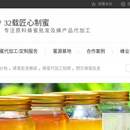
收藏本站
32载匠心制蜜
专注原料蜂蜜批发及蜂产品代加工
蜜代加工/定制服务
蜜源基地
合作案例
蜂业
发价格
，
蜂蜜批发桶装
，
蜂蜜代加工贴牌
，
野生蜂蜜批发