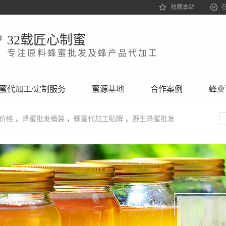
收藏本站
32载匠心制蜜
专注原料蜂蜜批发及蜂产品代加工
蜜代加工/定制服务
蜜源基地
合作案例
蜂业
发价格
，
蜂蜜批发桶装
，
蜂蜜代加工贴牌
，
野生蜂蜜批发