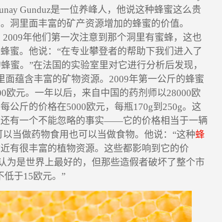
unay Gunduz
是一位养峰人，他说这种蜂蜜这么贵
的。洞里面丰富的矿产资源增加的蜂蜜的价值。
，
2009
年他们第一次注意到那个洞里有蜜蜂，这也
蜂蜜。他说：“在专业攀登者的帮助下我们进入了
的蜂蜜。
”
在法国的实验室里对它进行分析后发现，
里面蕴含丰富的矿物资源。
2009
年第一公斤的蜂蜜
00
欧元。一年以后，来自中国的药剂师以
28000
欧
前每公斤的价格在
5000
欧元，每瓶
170g
到
250g
。这
，还有一个不能忽略的事实
——
它的价格相当于一辆
可以当做药物食用也可以当做食物。他说：
“
这种
蜂
附近有很丰富的植物资源。这些都影响到它的价
认为是世界上最好的，但那些造假者破坏了整个市
不低于
15
欧元。
”