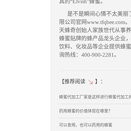
其的“
Elvish”
蜂蜜。
是不是瞬间心情不太美丽
限公司官网
www.tfqbee.com
。
天蜂奇创始人家族世代从事
蜂蜜贴牌的蜂产品龙头企业
饮料、化妆品等企业提供蜂
询热线：
400-900-2281
。
【
推荐阅读
】：
蜂蜜代加工厂家是这样进行蜂蜜代加工
药用蜂蜜的价值体现在哪里？
可以食用，也可以药用的蜂蜜