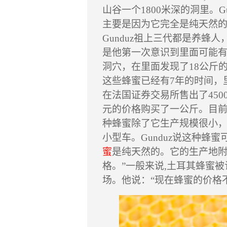
山谷一个
1800
米深的洞里。
G
主要是因为它完全是纯天然
Gunduz
祖上三代都是养蜂人
是他第一次意识到里面可能有
洞穴，在里面发现了
18
公斤
这些蜂蜜已经有
7
年的时间，
在法国证券交易所售出了
450
元的价格购买了一公斤。目
种蜂蜜除了它生产规模很小
小型车。
Gunduz
说这种蜂蜜
蜜
是纯天然的。它的生产地
格。
”
一般来说
,
土耳其蜂蜜被
场。他说：
“
现在蜂蜜的价格