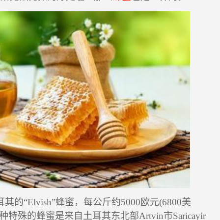
耳其的“
Elvish”
蜂蜜，每公斤约
5000
欧元
(6800
美
种特殊的蜂蜜是来自土耳其东北部
Artvin
市
Saricayir