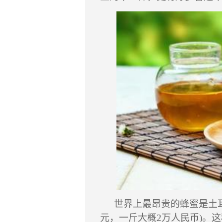
世界上最昂贵的蜂蜜是土
元，一斤大概
2
万人民币
)
。这