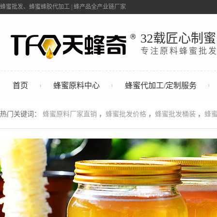
蜂蜜批发、蜂蜜蜂胶代加工 | 蜂产品全产业链厂家
32载匠心制蜜
专注原料蜂蜜批
首页
蜂蜜原料中心
蜂蜜代加工/定制服务
联系我们
热门关键词：
蜂蜜原料厂家直销
，
蜂蜜批发价格
，
蜂蜜批发桶装
，
蜂