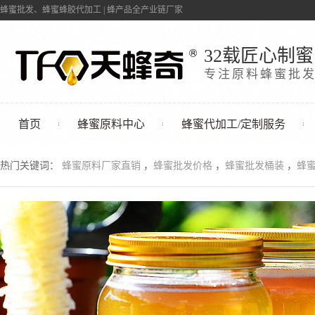
蜂蜜批发、蜂蜜蜂胶代加工 | 蜂产品全产业链厂家
32载匠心制蜜
专注原料蜂蜜批
首页
蜂蜜原料中心
蜂蜜代加工/定制服务
联系我们
热门关键词：
蜂蜜原料厂家直销
，
蜂蜜批发价格
，
蜂蜜批发桶装
，
蜂