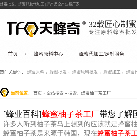
蜂蜜批发、蜂蜜蜂胶代加工 | 蜂产品全产业链厂家
32载匠心制蜜
专注原料蜂蜜批
首页
蜂蜜原料中心
蜂蜜代加工/定制服务
联系我们
热门关键词：
蜂蜜原料
，
蜂蜜批发
，
蜂蜜原料批发
，
蜂蜜加工
，
蜂蜜
当前位置：
首页
»
全站搜索
» 搜索：蜂蜜柚子茶工厂
[蜂业百科]
蜂蜜柚子茶工厂
带您了解
许多人听到柚子茶马上想到的应该就是蜂蜜
蜂蜜柚子茶是来源于韩国，现在
蜂蜜柚子茶