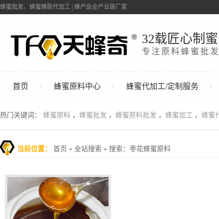
蜂蜜批发、蜂蜜蜂胶代加工 | 蜂产品全产业链厂家
32载匠心制蜜
专注原料蜂蜜批
首页
蜂蜜原料中心
蜂蜜代加工/定制服务
联系我们
热门关键词：
蜂蜜原料
，
蜂蜜批发
，
蜂蜜原料批发
，
蜂蜜加工
，
蜂蜜
当前位置：
首页
»
全站搜索
» 搜索：枣花蜂蜜原料