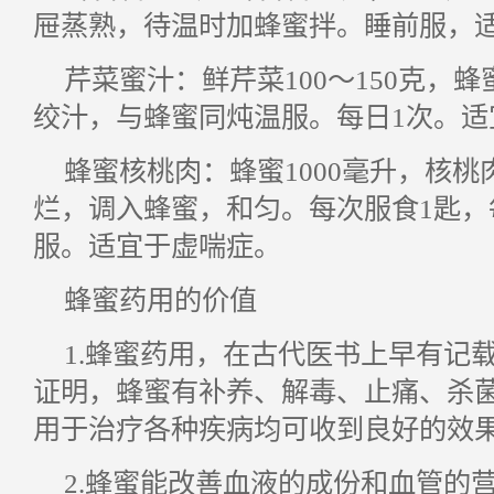
屉蒸熟，待温时加蜂蜜拌。睡前服，
芹菜蜜汁：鲜芹菜100～150克，
绞汁，与蜂蜜同炖温服。每日1次。适
蜂蜜核桃肉：蜂蜜1000毫升，核桃肉
烂，调入蜂蜜，和匀。每次服食1匙，
服。适宜于虚喘症。
蜂蜜药用的价值
1.蜂蜜药用，在古代医书上早有记
证明，蜂蜜有补养、解毒、止痛、杀菌
用于治疗各种疾病均可收到良好的效
2.蜂蜜能改善血液的成份和血管的