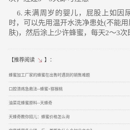
6. 未满周岁的婴儿，屁股上如
时，可以先用温开水洗净患处(不能
肤)，然后涂上少许蜂蜜，每天2～3
【
推荐阅读
】：
蜂蜜加工厂家的蜂蜜在出售时遇到的销售难题
口腔溃疡急救法--蜂蜜+猕猴桃
油菜花蜂蜜原料--天蜂奇
天蜂奇教你招儿：蜂蜜价格怎么询