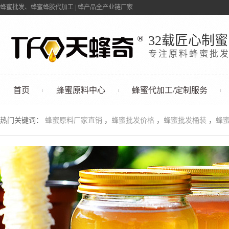
蜂蜜批发、蜂蜜蜂胶代加工 | 蜂产品全产业链厂家
32载匠心制蜜
专注原料蜂蜜批
首页
蜂蜜原料中心
蜂蜜代加工/定制服务
联系我们
热门关键词：
蜂蜜原料厂家直销
，
蜂蜜批发价格
，
蜂蜜批发桶装
，
蜂