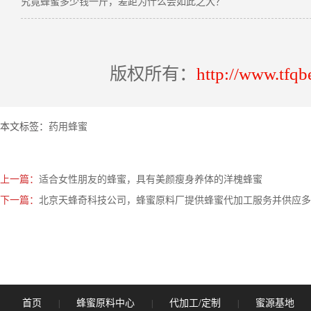
究竟蜂蜜多少钱一斤，差距为什么会如此之大？
版权所有：
http://www.tfqb
本文标签：
药用蜂蜜
上一篇：
适合女性朋友的蜂蜜，具有美颜瘦身养体的洋槐蜂蜜
下一篇：
北京天蜂奇科技公司，蜂蜜原料厂提供蜂蜜代加工服务并供应多
首页
蜂蜜原料中心
代加工/定制
蜜源基地
|
|
|