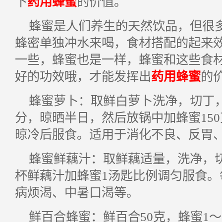
下
药用蜂蜜
的价值。
蜂蜜是人们养生的天然饮品，但很
蜂密单独冲水来喝，食材搭配的起来
一些，蜂蜜也是一样，蜂蜜和这些食
好的功效哦，才能发挥出
药用蜂蜜
的
蜂蜜萝卜：取鲜白萝卜洗净，切丁
分，晾晒半日，然后放锅中加蜂蜜15
晾冷后服食。适用于消化不良、反胃
蜂蜜鲜藕汁：取鲜藕适量，洗净，
杯鲜藕汁加蜂蜜1汤匙比例调匀服食。
病烦渴、中暑口渴等。
鲜百合蜂蜜：鲜百合50克，蜂蜜1