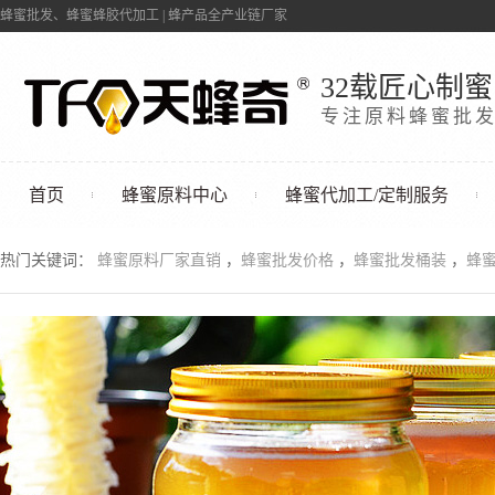
蜂蜜批发、蜂蜜蜂胶代加工 | 蜂产品全产业链厂家
32载匠心制蜜
专注原料蜂蜜批
首页
蜂蜜原料中心
蜂蜜代加工/定制服务
联系我们
热门关键词：
蜂蜜原料厂家直销
，
蜂蜜批发价格
，
蜂蜜批发桶装
，
蜂