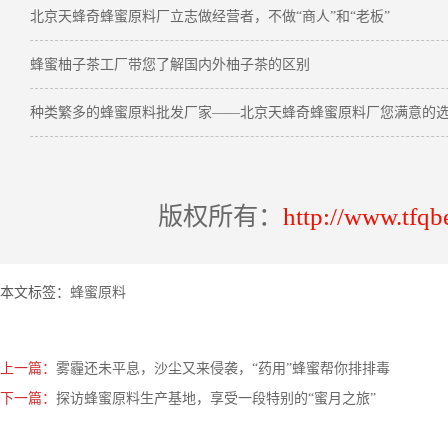
北京天蜂奇蜂蜜原料厂立志做经营者，不做“商人”和“老板”
蜂蜜柚子茶工厂带您了解国内外柚子茶的区别
种类繁多的蜂蜜原料批发厂家——北京天蜂奇蜂蜜原料厂您满意的
版权所有：
http://www.tfqb
本文标签：
蜂蜜原料
上一篇：
雾霾还未平息，沙尘又来侵袭，“药用”蜂蜜帮你排排毒
下一篇：
探访蜂蜜原料生产基地，享受一段特别的“蜜月之旅”