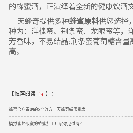
的蜂蜜酒，正演绎着全新的健康饮酒
天蜂奇提供多种
蜂蜜原料
供您选择
种为：洋槐蜜、荆条蜜、龙眼蜜等，
芳香味，不易结晶;荆条蜜葡萄糖含量
高。
【
推荐阅读
】：
蜂蜜治疗胃病的5个偏方—天蜂奇蜂蜜批发
模拟蜜蜂酿蜜的蜂蜜加工厂家你见过吗？