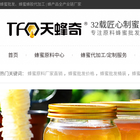
蜂蜜批发、蜂蜜蜂胶代加工 | 蜂产品全产业链厂家
32载匠心制蜜
专注原料蜂蜜批
首页
蜂蜜原料中心
蜂蜜代加工/定制服务
联系我们
热门关键词：
蜂蜜原料厂家直销
，
蜂蜜批发价格
，
蜂蜜批发桶装
，
蜂