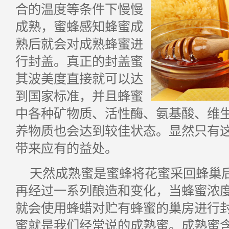
合的温度等条件下慢慢
成熟，蜜蜂感知蜂蜜成
熟后就会对成熟蜂蜜进
行封盖。真正的封盖蜜
其波美度直接就可以达
到国家标准，并且蜂蜜
中各种矿物质、活性酶、氨基酸、维
养物质也会达到较佳状态。显然只有
带来应有的益处。
天然成熟蜜是蜜蜂将花蜜采回蜂巢
再经过一系列酿造和变化，当蜂蜜浓
就会使用蜂蜡对贮有蜂蜜的巢房进行
蜜就是我们经常说的成熟蜜。成熟蜜含