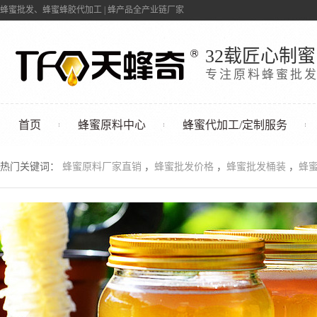
蜂蜜批发、蜂蜜蜂胶代加工 | 蜂产品全产业链厂家
32载匠心制蜜
专注原料蜂蜜批
首页
蜂蜜原料中心
蜂蜜代加工/定制服务
联系我们
热门关键词：
蜂蜜原料厂家直销
，
蜂蜜批发价格
，
蜂蜜批发桶装
，
蜂