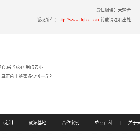
责任编辑：天蜂奇
版权所有：
http://www.tfqbee.com
转载请注明出处
心,买的放心,用的安心
—真正的土蜂蜜多少钱一斤？
工/定制
蜜源基地
合作案例
蜂业百科
关于
|
|
|
|