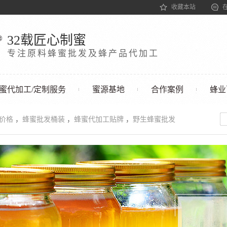
收藏本站
32载匠心制蜜
专注原料蜂蜜批发及蜂产品代加工
蜜代加工/定制服务
蜜源基地
合作案例
蜂业
发价格
，
蜂蜜批发桶装
，
蜂蜜代加工贴牌
，
野生蜂蜜批发