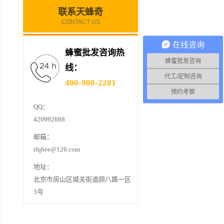
联系天蜂奇
CONTACT US
在线咨询
蜂蜜批发咨询热
蜂蜜批发咨询
线：
代工/定制咨询
400-900-2281
预约考察
QQ：
420992688
邮箱：
tfqbee@126.com
地址：
北京市房山区城关街道顾八路一区
3号