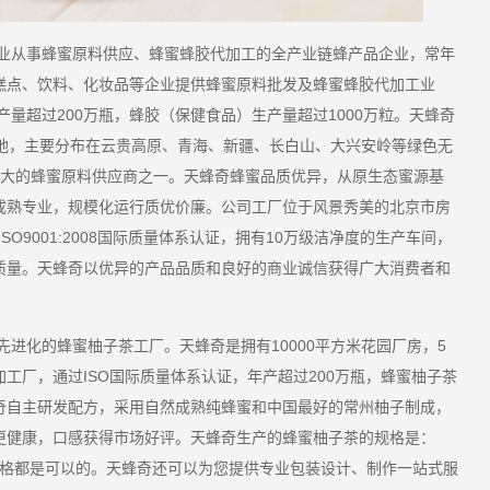
业从事蜂蜜原料供应、蜂蜜蜂胶代加工的全产业链蜂产品企业，常年
糕点、饮料、化妆品等企业提供蜂蜜原料批发及蜂蜜蜂胶代加工业
产量超过200万瓶，蜂胶（保健食品）生产量超过1000万粒。天蜂奇
基地，主要分布在云贵高原、青海、新疆、长白山、大兴安岭等绿色无
最大的蜂蜜原料供应商之一。天蜂奇蜂蜜品质优异，从原生态蜜源基
成熟专业，规模化运行质优价廉。公司工厂位于风景秀美的北京市房
O9001:2008国际质量体系认证，拥有10万级洁净度的生产车间，
质量。天蜂奇以优异的产品品质和良好的商业诚信获得广大消费者和
先进化的
蜂蜜柚子茶工厂
。
天蜂奇是拥有10000平方米花园厂房，5
工厂，通过ISO国际质量体系认证，年产超过200万瓶，蜂蜜柚子茶
奇自主研发配方，采用自然成熟纯蜂蜜和中国最好的常州柚子制成，
更健康，口感获得市场好评。天蜂奇生产的蜂蜜柚子茶的规格是：
定制规格都是可以的。天蜂奇还可以为您提供专业包装设计、制作一站式服