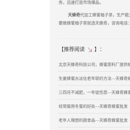
务，迅速打造市场爆品。
天蜂奇
代加工蜂蜜柚子茶，生产能
要做蜂蜜柚子茶就选天蜂奇，咨询电话：400
【
推荐阅读
】：
北京天蜂奇科技公司，蜂蜜原料厂提供
生姜蜂蜜水淡化老年斑的方法—天蜂奇
三四月不减肥，一年徒伤悲—天蜂奇蜂
经常服用冬蜜的好处—天蜂奇蜂蜜批发
老年人理想的甜食品—天蜂奇蜂蜜批发