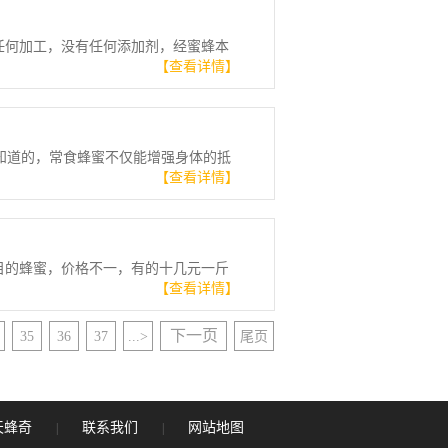
任何加工，没有任何添加剂，经蜜蜂本
【查看详情】
是知道的，常食蜂蜜不仅能增强身体的抵
【查看详情】
目的蜂蜜，价格不一，有的十几元一斤
【查看详情】
下一页
35
36
37
...>
尾页
天蜂奇
联系我们
网站地图
|
|