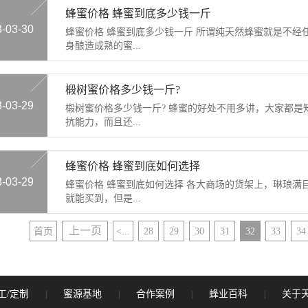
蜂蜜价格 蜂蜜到底多少钱一斤
8-03-30
蜂蜜价格 蜂蜜到底多少钱一斤 所谓纯天然蜂蜜就是不经
身酿造成熟的蜜...
椴树蜜价格多少钱一斤?
8-03-29
椴树蜜价格多少钱一斤? 蜂蜜的好处不用多讲，大家都
抗能力，而且还...
蜂蜜价格 蜂蜜到底如何选择
8-03-29
蜂蜜价格 蜂蜜到底如何选择 各大商场的货架上，琳琅满
就能买到，但是...
上一页
首页
<...
28
29
30
31
32
33
34
工/定制
蜜源基地
合作案例
蜂业百科
关于
|
|
|
|