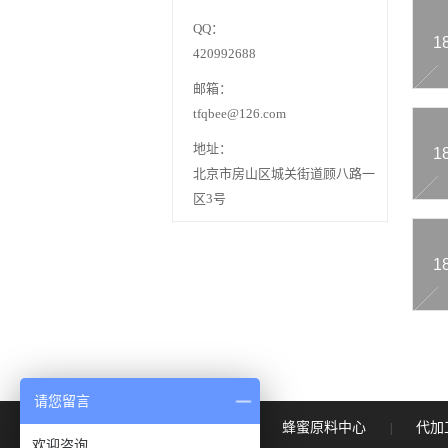
QQ：
1
420992688
邮箱：
tfqbee@126.com
地址：
1
北京市房山区城关街道顾八路一
区3号
1
请您留言
首页
蜂蜜原料中心
代加
|
|
欢迎咨询