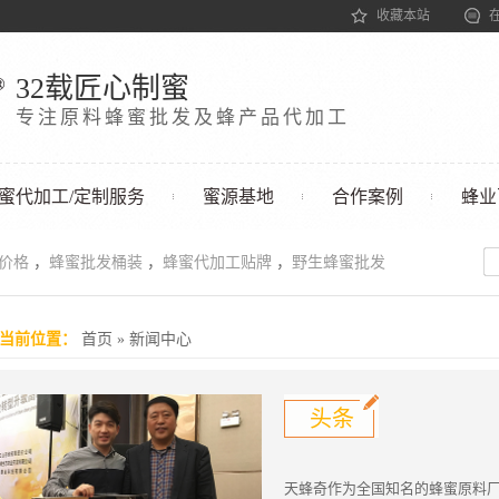
收藏本站
32载匠心制蜜
专注原料蜂蜜批发及蜂产品代加工
蜜代加工/定制服务
蜜源基地
合作案例
蜂业
发价格
，
蜂蜜批发桶装
，
蜂蜜代加工贴牌
，
野生蜂蜜批发
当前位置：
首页
»
新闻中心
头条
天蜂奇作为全国知名的蜂蜜原料厂