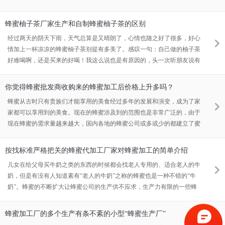
蜂蜜柚子茶厂家生产和自制蜂蜜柚子茶的区别
经过两天的阴天下雨，天气总算是又晴朗了，心情也随之好了很多，好心
情加上一杯凉凉的蜂蜜柚子茶别提有多美了。感叹一句：自己做的柚子茶
好难喝啊，还是买来的好喝！我这么说也是有原因的，头一次听朋友说有
家蜂蜜柚子茶厂家生产的柚子茶挺好喝，让我也去买来试试，后来买到了
哪家蜂蜜柚子茶厂家的柚子茶，喝了以后确实棒，便上网查看了制作方
你觉得蜂蜜批发商收购来的蜂蜜加工后价格上升多吗？
法，想自己动手试试。
蜂蜜从古时只有贵族们才能享用的美食经过多年的发展和演变，成为了家
家都可以享用到的美食。现在的蜂蜜涉及到的范围也是非常广泛的，由于
现在蜂蜜的需求量越来越大，国内各地的蜂蜜公司或多或少的都建立了蜜
源基地，在这些蜜源基地中前来收购的蜂蜜批发商还是非常多的，以前蜂
蜜批发商需要跑很多地方才能收到蜜，现在到了收蜜的时节都会首先去蜜
按找标准严格把关的蜂蜜代加工厂家对蜂蜜加工的简单介绍
源基地查看。
儿女在给父母买牛奶之类的东西的时候都会找老人专用的、适合老人的牛
奶，但是有没有人知道素有“老人的牛奶”之称的蜂蜜也是一种不错的“牛
奶”。蜂蜜的不断扩大让蜂蜜公司的生产供不应求，生产力有限的一些蜂
蜜公司也只能在蜂蜜代加工厂家进行代加工来赶上产品不足的步伐。蜂蜜
公司对蜂蜜代加工厂家的要求也是不同的，生产不同的产品进行考察的地
蜂蜜加工厂的多个生产有条不紊的小型“蜂蜜生产厂”
方也是不一样的。