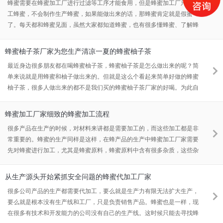
蜂蜜需要在蜂蜜加工厂进行过滤等工序才能食用，但是蜂蜜加工厂只是加
工蜂蜜，不会制作生产蜂蜜，如果能做出来的话，那蜂蜜肯定就是假蜜
了。每天都和蜂蜜见面，虽然大家都知道蜂蜜，也有很多懂蜂蜜、了解蜂
蜜的人，但是却很少有人懂蜜蜂、了解蜜蜂。
蜂蜜柚子茶厂家为您生产清凉一夏的蜂蜜柚子茶
最近身边很多朋友都在喝蜂蜜柚子茶，蜂蜜柚子茶是怎么做出来的呢？简
单来说就是用蜂蜜和柚子做出来的。但就是这么个看起来简单好做的蜂蜜
柚子茶，很多人做出来的都不是我们买的蜂蜜柚子茶厂家的好喝。为此自
己也去试了几种办法，不管是如何制作，这个柚子茶的体验还是不如蜂蜜
柚子茶厂家的口感好，自制柚子茶的用户体验差极了。
蜂蜜加工厂家细致的蜂蜜加工流程
很多产品在生产的时候，对材料来讲都是需要加工的，而这些加工都是非
常重要的。蜂蜜的生产同样是这样，在蜂产品的生产中蜂蜜加工厂家需要
先对蜂蜜进行加工，尤其是蜂蜜原料，蜂蜜原料中含有很多杂质，这些杂
质中有蜜蜂尸体和残肢以及蜂巢等物质。而这些都是需要在蜂蜜加工厂家
进行加工过滤的。
从生产源头开始紧抓安全问题的蜂蜜代加工厂家
很多公司产品的生产都需要代加工，要么就是生产力有限无法扩大生产，
要么就是根本没有生产线和工厂，只是负责销售产品。蜂蜜也是一样，现
在很多有技术和开发能力的公司没有自己的生产线。这时候只能去寻找蜂