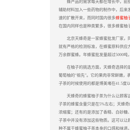
蜂产品的需求每天都在增长中，前
辅助材料加入一些药物的制作中，后来
速的扩散开来，而同时国内很多
蜂蜜柚
在国内同样也是种类繁多，很多蜂蜜柚
北京天蜂奇是一家蜂蜜批发厂家，
就有严格的检测标准，在蜂蜜原料供应方
万余群蜜蜂。年蜂蜜批发量超过5000吨
在柚子的挑选方面，天蜂奇选择的
葡萄柚的“祖先”。它的果肉非常鲜嫩，
子茶的时候使用的都是博美堵在41.5度
天蜂奇的蜂蜜柚子茶为什么让顾客
子茶的蜂蜜含量只是在5%左右；天蜂
浓缩蜜；还有的是添加了香精、白砂糖
子茶中并没有添加这些物质。这可以让
种不属于蜂蜜柚子茶本身的口感和味道