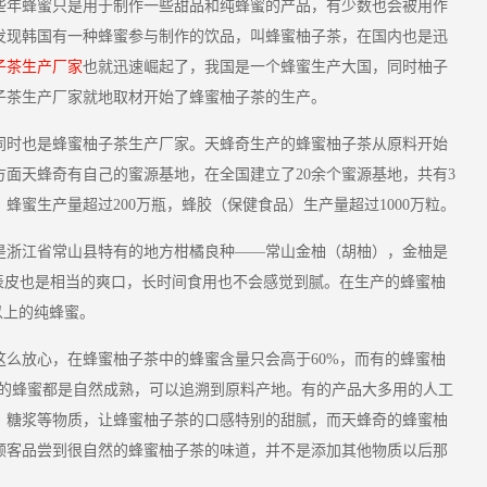
些年蜂蜜只是用于制作一些甜品和纯蜂蜜的产品，有少数也会被用作
发现韩国有一种蜂蜜参与制作的饮品，叫蜂蜜柚子茶，在国内也是迅
子茶生产厂家
也就迅速崛起了，我国是一个蜂蜜生产大国，同时柚子
子茶生产厂家就地取材开始了蜂蜜柚子茶的生产。
同时也是蜂蜜柚子茶生产厂家。天蜂奇生产的蜂蜜柚子茶从原料开始
面天蜂奇有自己的蜜源基地，在全国建立了20余个蜜源基地，共有3
，蜂蜜生产量超过200万瓶，蜂胶（保健食品）生产量超过1000万粒。
是浙江省常山县特有的地方柑橘良种——常山金柚（胡柚），金柚是
表皮也是相当的爽口，长时间食用也不会感觉到腻。在生产的蜂蜜柚
以上的纯蜂蜜。
这么放心，在蜂蜜柚子茶中的蜂蜜含量只会高于60%，而有的蜂蜜柚
奇的蜂蜜都是自然成熟，可以追溯到原料产地。有的产品大多用的人工
、糖浆等物质，让蜂蜜柚子茶的口感特别的甜腻，而天蜂奇的蜂蜜柚
顾客品尝到很自然的蜂蜜柚子茶的味道，并不是添加其他物质以后那
。