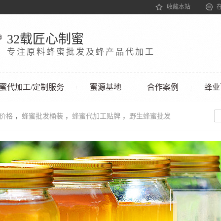
收藏本站
32载匠心制蜜
专注原料蜂蜜批发及蜂产品代加工
蜜代加工/定制服务
蜜源基地
合作案例
蜂业
发价格
，
蜂蜜批发桶装
，
蜂蜜代加工贴牌
，
野生蜂蜜批发