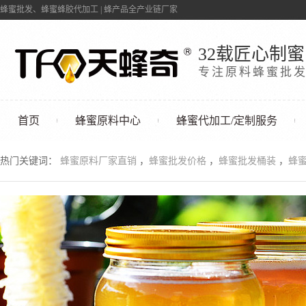
蜂蜜批发、蜂蜜蜂胶代加工 | 蜂产品全产业链厂家
32载匠心制蜜
专注原料蜂蜜批
首页
蜂蜜原料中心
蜂蜜代加工/定制服务
联系我们
热门关键词：
蜂蜜原料厂家直销
，
蜂蜜批发价格
，
蜂蜜批发桶装
，
蜂