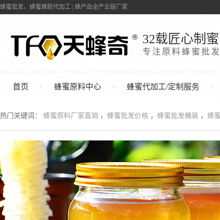
蜂蜜批发、蜂蜜蜂胶代加工 | 蜂产品全产业链厂家
32载匠心制蜜
专注原料蜂蜜批
首页
蜂蜜原料中心
蜂蜜代加工/定制服务
联系我们
热门关键词：
蜂蜜原料厂家直销
，
蜂蜜批发价格
，
蜂蜜批发桶装
，
蜂