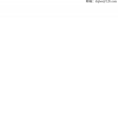
邮箱：tfqbee@126.com