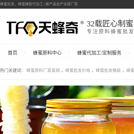
蜂蜜批发、蜂蜜蜂胶代加工 | 蜂产品全产业链厂家
32载匠心制蜜
专注原料蜂蜜批
首页
蜂蜜原料中心
蜂蜜代加工/定制服务
联系我们
热门关键词：
蜂蜜原料厂家直销
，
蜂蜜批发价格
，
蜂蜜批发桶装
，
蜂