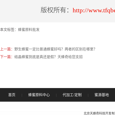
版权所有：
http://www.tfqb
本文标签：
蜂蜜原料批发
上一篇：
野生蜂蜜一定比普通蜂蜜好吗？两者的区别在哪里？
下一篇：
结晶蜂蜜到底是真还是假？天蜂奇给您支招
首页
蜂蜜原料中心
代加工/定制
蜜源基地
|
|
|
北京天蜂奇科技开发有