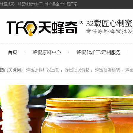
蜂蜜批发、蜂蜜蜂胶代加工 | 蜂产品全产业链厂家
32载匠心制蜜
专注原料蜂蜜批
首页
蜂蜜原料中心
蜂蜜代加工/定制服务
联系我们
热门关键词：
蜂蜜原料厂家直销
，
蜂蜜批发价格
，
蜂蜜批发桶装
，
蜂