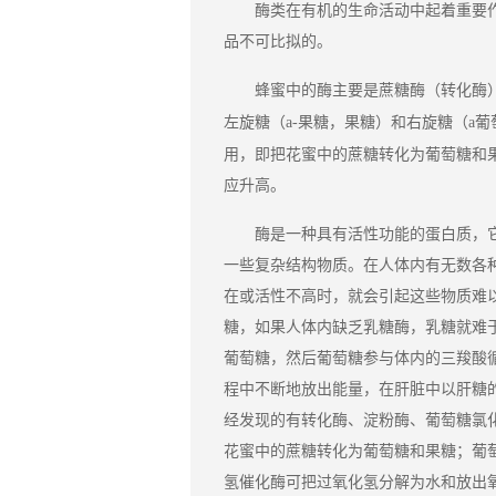
酶
类在有机的生命活动中起着重要
品不可比拟的。
蜂蜜
转化酶
中的酶主要是蔗糖酶（
a-
果糖
和
a
葡
左旋糖（
，果糖）
右旋糖（
把
用，即
花蜜中的蔗糖转化为葡萄糖和
应升高。
酶是一种具有活性功能的蛋白质，
一些复杂结构物质。在人体内有无数各
在或活性不高时，就会引起这些物质难
糖，如果人体内缺乏乳糖酶，乳糖就难
葡萄糖，然后葡萄糖参与体内的三羧酸
程中不断地放出能量，在肝脏中以肝糖
经发现的有转化酶、淀粉酶、葡萄糖氯
花蜜中的蔗糖转化为葡萄糖和果糖；葡
氢催化酶可把过氧化氢分解为水和放出