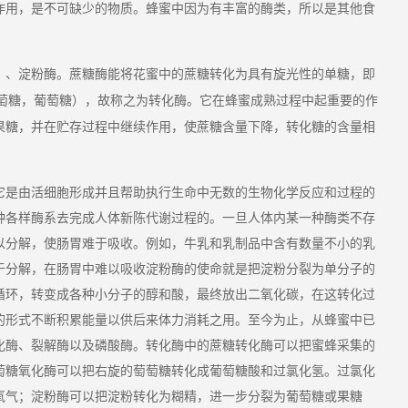
中因为
作用，是不可缺少的物质。蜂蜜
有丰富的酶类，所以是其他食
、
蔗糖
性
即
）
淀粉酶。
酶能将花蜜中的蔗糖转化为具有旋光
的单糖，
萄糖，
，
在
葡萄糖）
故称之为转化酶。它
蜂蜜成熟过程中起重要的作
糖
果糖，并在贮存过程中继续作用，使蔗糖含量下降，转化
的含量相
它是由活细胞形成并且帮助执行生命中无数的生物化学反应和过程的
种各样酶系去完成人体新陈代谢过程的。一旦人体内某一种酶类不存
以分解，使肠胃难于吸收。例如，牛乳和乳制品中含有数量不小的乳
于分解，在肠胃中难以吸收淀粉酶的使命就是把淀粉分裂为单分子的
循环，转变成各种小分子的醇和酸，最终放出二氧化碳，在这转化过
的形式不断积累能量以供后来体力消耗之用。至今为止，从蜂蜜中已
化酶、裂解酶以及磷酸酶。转化酶中的蔗糖转化酶可以把蜜蜂采集的
萄糖氧化酶可以把右旋的萄萄糖转化成葡萄糖酸和过氯化氢。过氯化
氧气；淀粉酶可以把淀粉转化为糊精，进一步分裂为葡萄糖或果糖