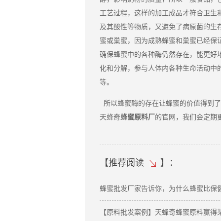
工艺过程，这样的加工成品才符合卫生
及其酸性等物质，又避免了病原菌的生
蜜或巢蜜，因为成熟蜂蜜和巢蜜已经保
确保蜂蜜中的各种酶仍然存在，能更好
化和分解，参与人体内各种生命活动中
等。
所以蜂蜜
得到了
酶的存在让蜂蜜的价值
天蜂奇
蜂蜜原料厂
的官网，我们会定期
【
推荐阅读
】：
蜂蜜批发厂家告诉你，为什么蜂蜜比保
【原料批发案例】天蜂奇蜂蜜原料赢得某