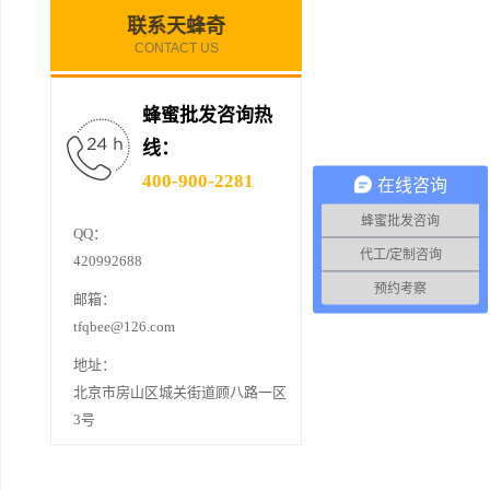
联系天蜂奇
CONTACT US
蜂蜜批发咨询热
线：
400-900-2281
在线咨询
蜂蜜批发咨询
QQ：
代工/定制咨询
420992688
预约考察
邮箱：
tfqbee@126.com
地址：
北京市房山区城关街道顾八路一区
3号