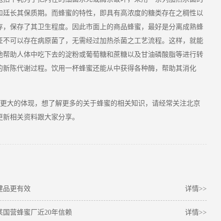
和廷长其保质期。而蜂蜜的特性，即具有高浓度的糖类存在之稠性以
存，保存了其卫生程度。因此市面上的商品蜂蜜，最好是分离成熟蜂
证不可以存在病原菌了，无需经过加热杀菌之工艺流程。这样，就能
地帮助人体中吃下去的淀粉或葡萄糖和蔗糖以及甘油磷酸脂等进行转
的新陈代谢过程。饮用一杯蜂蜜还能从中获得各种酶，帮助其消化
体现，想了解
关于
请
更大的
更多的
蜂蜜的相关知识，
经常关注北京
更新相关资料跟大家分享。
健品更有效
详情>>
国营蜂蜜厂近20年信赖
详情>>