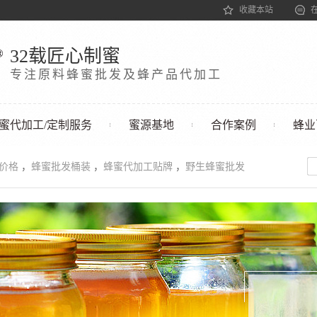
收藏本站
32载匠心制蜜
专注原料蜂蜜批发及蜂产品代加工
蜜代加工/定制服务
蜜源基地
合作案例
蜂业
发价格
，
蜂蜜批发桶装
，
蜂蜜代加工贴牌
，
野生蜂蜜批发